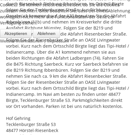
durch Riesenbeck Richtung Ibbenbüren. Im Ortsteil Birgte
Cookies). Sie können selbst entscheiden, ob Sie die Cookies
folgen Sie der Tecklenburger Straße. Aus Richtung
zulassen möchten. Bitte beachten Sie, dass bei einer Ablehnung
Osnabrück kommend auf der A30 benutzen Sie die Abfahrt
womöglich nicht mehr alle Funktionalitäten der Seite zur
Ibbenbüren (11b) und nehmen im Kreisverkehr die dritte
Verfügung stehen.
Ausfahrt Richtung Münster. Folgen Sie der B219 und
Akzeptieren
nehmen Sie nach ca. 3 km die Abfahrt Riesenbecker Straße.
Ablehnen
Folgen Sie der Riesenbecker Straße an OASE Livingwater
|
Weitere Informationen
Impressum
vorbei. Kurz nach dem Ortsschild Birgte liegt das Tipi-Hotel /
Indianercamp. Über die A1 kommend nehmen sie aus
beiden Richtungen die Abfahrt Ladbergen (74). Fahren Sie
die B475 Richtung Saerbeck. Kurz vor Saerbeck befahren sie
die B219 Richtung Ibbenbüren. Folgen Sie der B219 und
nehmen Sie nach ca. 9 km die Abfahrt Riesenbecker Straße.
Folgen Sie der Riesenbecker Straße an OASE Livingwater
vorbei. Kurz nach dem Ortsschild Birgte liegt das Tipi-Hotel /
Indianercamp. Im Navi am besten zu finden unter 48477
Birgte, Tecklenburger Straße 53. Parkmöglichkeiten direkt
vor Ort vorhanden. Parken ist bei uns natürlich kostenlos.
Hof Gehring
Tecklenburger Straße 53
48477 Hörstel-Riesenbeck