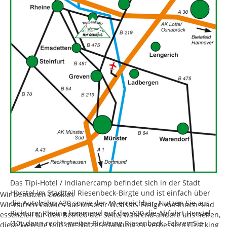
Das Tipi-Hotel / Indianercamp befindet sich in der Stadt
Hörstel im Stadtteil Riesenbeck-Birgte und ist einfach über
Wir benutzen Cookies
die Autobahn A30 sowie der A1 erreichbar. Nutzen Sie aus
Wir nutzen Cookies auf unserer Website. Einige von ihnen sind
Richtung Rheine kommend auf der A30 die Abfahrt Hörstel
essenziell für den Betrieb der Seite, während andere uns helfen,
(10), dann rechts weiter Richtung Riesenbeck. Fahren Sie
diese Website und die Nutzererfahrung zu verbessern (Tracking