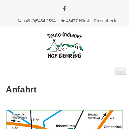
+49 (0)5454 9594
48477 Hörstel-Riesenbeck
STARTSEITE
Anfahrt
INDOOR TIPI-HOTEL
GRUPPENFEIERN
BEERDIGUNGSKAFFEE
KONTAKT